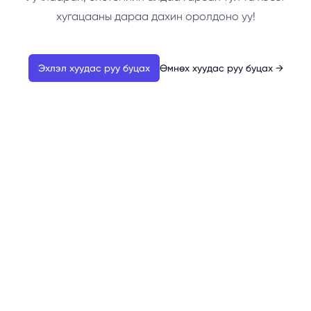
хугацааны дараа дахин оролдоно уу!
Эхлэл хуудас руу буцах
Өмнөх хуудас руу буцах
→