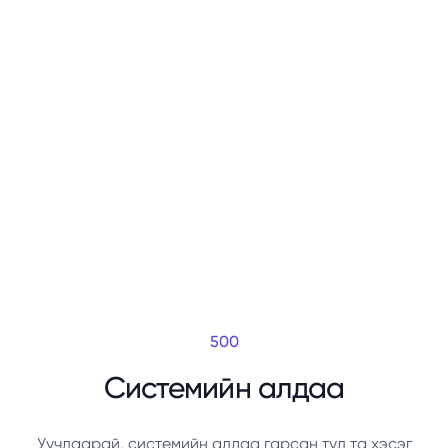
500
Системийн алдаа
Уучлаарай, системийн алдаа гарсан тул та хэсэг