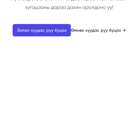
хугацааны дараа дахин оролдоно уу!
Эхлэл хуудас руу буцах
Өмнөх хуудас руу буцах
→