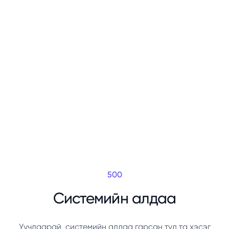
500
Системийн алдаа
Уучлаарай, системийн алдаа гарсан тул та хэсэг