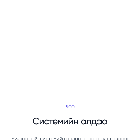
500
Системийн алдаа
Уучлаарай, системийн алдаа гарсан тул та хэсэг