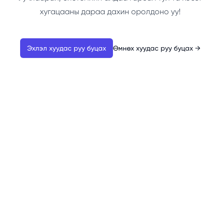
хугацааны дараа дахин оролдоно уу!
Эхлэл хуудас руу буцах
Өмнөх хуудас руу буцах
→