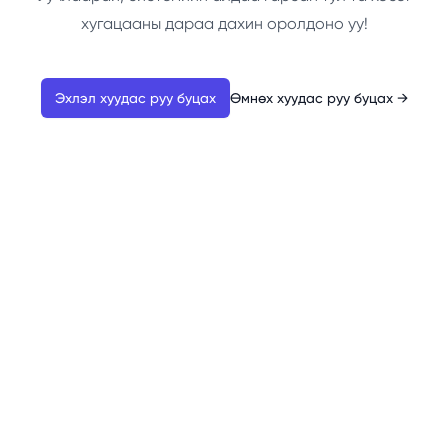
хугацааны дараа дахин оролдоно уу!
Эхлэл хуудас руу буцах
Өмнөх хуудас руу буцах
→