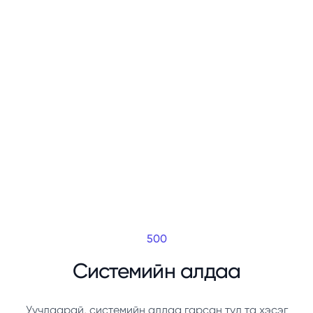
500
Системийн алдаа
Уучлаарай, системийн алдаа гарсан тул та хэсэг