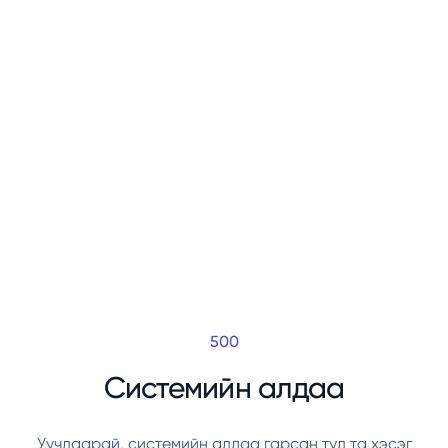
500
Системийн алдаа
Уучлаарай, системийн алдаа гарсан тул та хэсэг