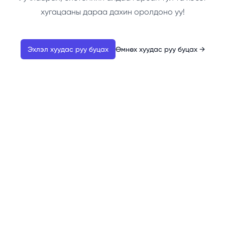
хугацааны дараа дахин оролдоно уу!
Эхлэл хуудас руу буцах
Өмнөх хуудас руу буцах
→