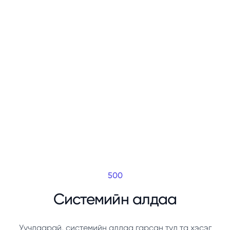
500
Системийн алдаа
Уучлаарай, системийн алдаа гарсан тул та хэсэг