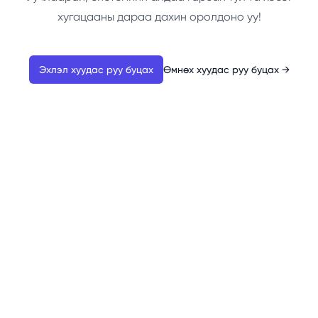
хугацааны дараа дахин оролдоно уу!
Эхлэл хуудас руу буцах
Өмнөх хуудас руу буцах
→