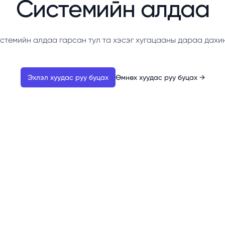
Системийн алдаа
стемийн алдаа гарсан тул та хэсэг хугацааны дараа дахи
Эхлэл хуудас руу буцах
Өмнөх хуудас руу буцах
→