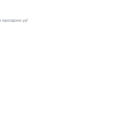
н оролдоно уу!