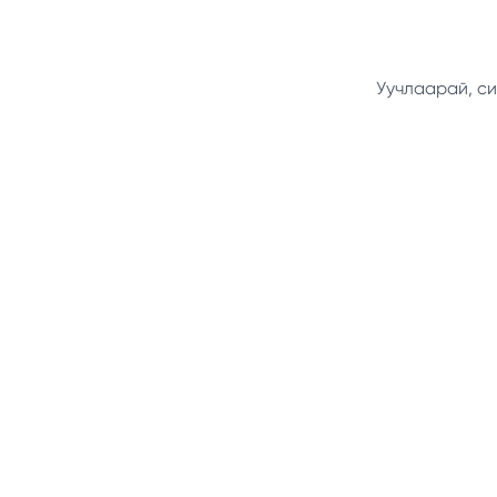
Уучлаарай, си