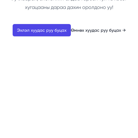
хугацааны дараа дахин оролдоно уу!
Эхлэл хуудас руу буцах
Өмнөх хуудас руу буцах
→