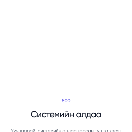
500
Системийн алдаа
Уучлаарай, системийн алдаа гарсан тул та хэсэг