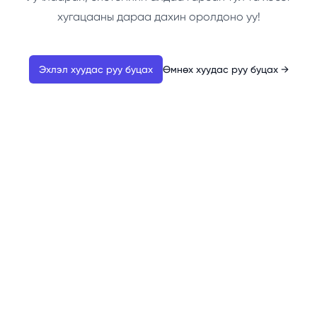
хугацааны дараа дахин оролдоно уу!
Эхлэл хуудас руу буцах
Өмнөх хуудас руу буцах
→