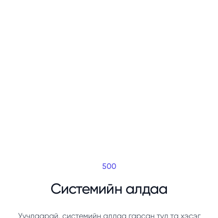
500
Системийн алдаа
Уучлаарай, системийн алдаа гарсан тул та хэсэг