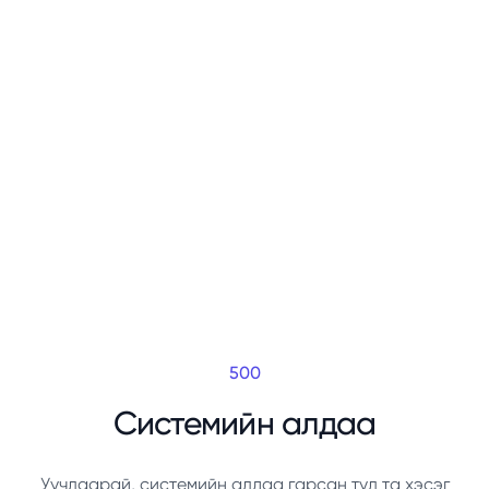
500
Системийн алдаа
Уучлаарай, системийн алдаа гарсан тул та хэсэг