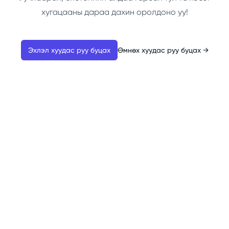
хугацааны дараа дахин оролдоно уу!
Эхлэл хуудас руу буцах
Өмнөх хуудас руу буцах
→