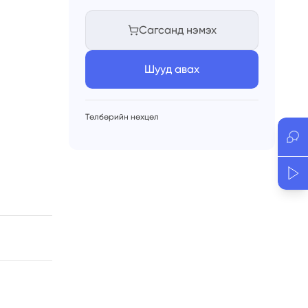
1
ш
2
ш
Сагсанд нэмэх
3
ш
4
ш
Шууд авах
5
ш
6
ш
7
ш
8
ш
Төлбөрийн нөхцөл