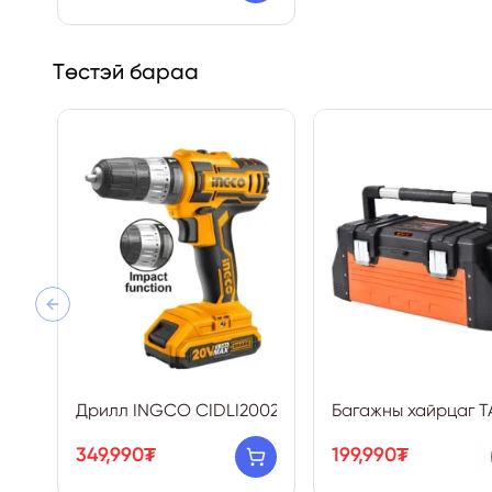
Төстэй бараа
Previous slide
Дрилл INGCO CIDLI200215
Багажны хайрцаг T
349,990₮
199,990₮