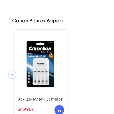
Санал болгох бараа
Previous slide
Зай цэнэглэгч Camelion
34,990₮