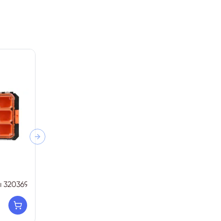
Next slide
 320369
Хайрцаг Pro TACTIX
119,990₮