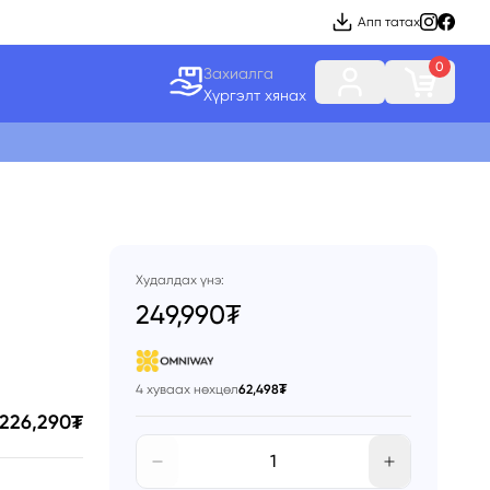
Апп татах
0
Захиалга
Хүргэлт хянах
Худалдах үнэ:
249,990₮
4 хуваах нөхцөл
62,498₮
226,290₮