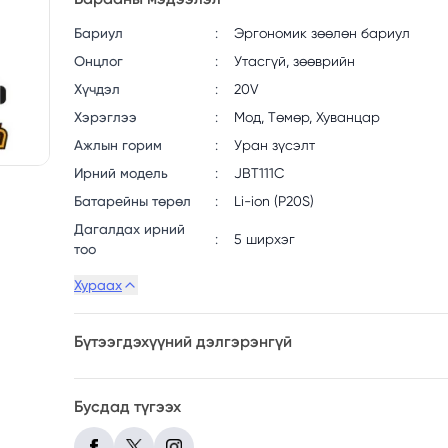
Бариул
:
Эргономик зөөлөн бариул
Онцлог
:
Утасгүй, зөөврийн
Хүчдэл
:
20V
Хэрэглээ
:
Мод, Төмөр, Хуванцар
Ажлын горим
:
Уран зүсэлт
Ирний модель
:
JBT111C
Батарейны төрөл
:
Li-ion (P20S)
Дагалдах ирний
:
5 ширхэг
тоо
Хураах
Бүтээгдэхүүний дэлгэрэнгүй
Бусдад түгээх