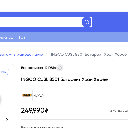
уллагад
Газ
Багажны хайрцаг цүнх
INGCO CJSLI8501 Батарейт Уран Хөрөө
Барааны код:
1210814
OMIN
INGCO CJSLI8501 Батарейт Уран Хөрөө
INGCO
249,990₮
2
-с дээш
Барааны мэдээлэл