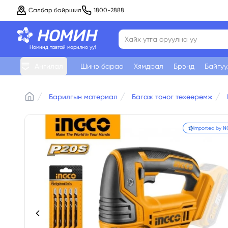
Салбар байршил
1800-2888
Номинд тавтай морилно уу!
Ангилал
Шинэ бараа
Хямдрал
Брэнд
Байгу
Барилгын материал
Багаж тоног төхөөрөмж
Home
imported by
N