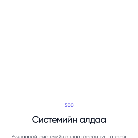
500
Системийн алдаа
Уучлаарай, системийн алдаа гарсан тул та хэсэг