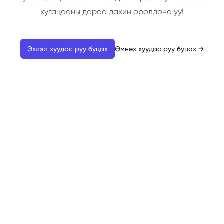
хугацааны дараа дахин оролдоно уу!
Эхлэл хуудас руу буцах
Өмнөх хуудас руу буцах
→