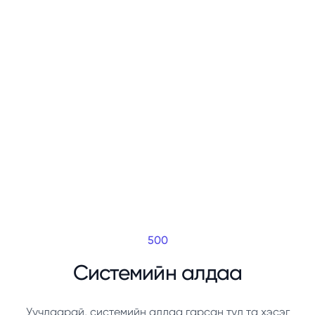
500
Системийн алдаа
Уучлаарай, системийн алдаа гарсан тул та хэсэг