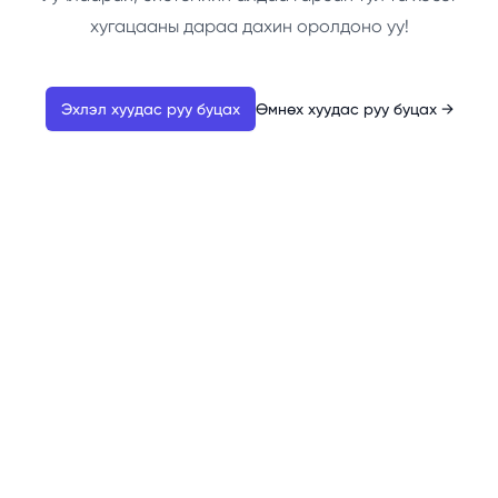
хугацааны дараа дахин оролдоно уу!
Эхлэл хуудас руу буцах
Өмнөх хуудас руу буцах
→