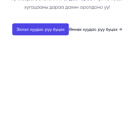
хугацааны дараа дахин оролдоно уу!
Эхлэл хуудас руу буцах
Өмнөх хуудас руу буцах
→