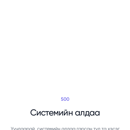
500
Системийн алдаа
Уучлаарай, системийн алдаа гарсан тул та хэсэг