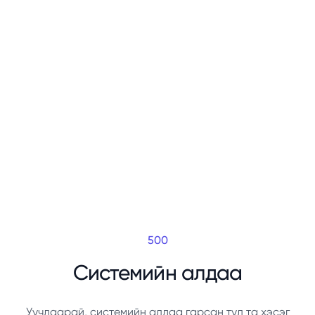
500
Системийн алдаа
Уучлаарай, системийн алдаа гарсан тул та хэсэг