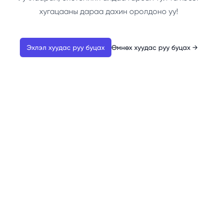
хугацааны дараа дахин оролдоно уу!
Эхлэл хуудас руу буцах
Өмнөх хуудас руу буцах
→