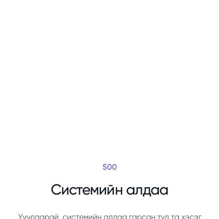
500
Системийн алдаа
Уучлаарай, системийн алдаа гарсан тул та хэсэг