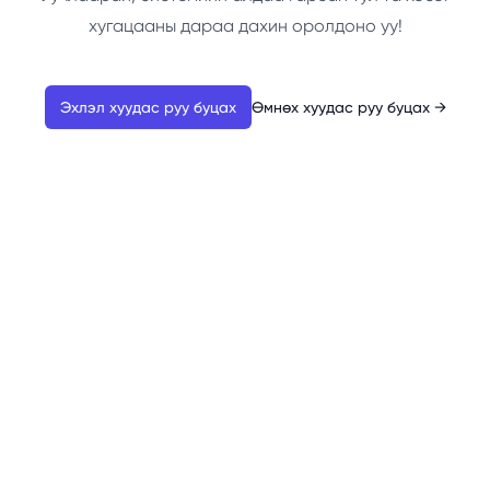
хугацааны дараа дахин оролдоно уу!
Эхлэл хуудас руу буцах
Өмнөх хуудас руу буцах
→