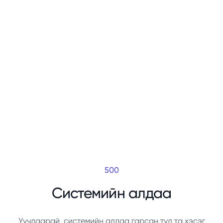
500
Системийн алдаа
Уучлаарай, системийн алдаа гарсан тул та хэсэг