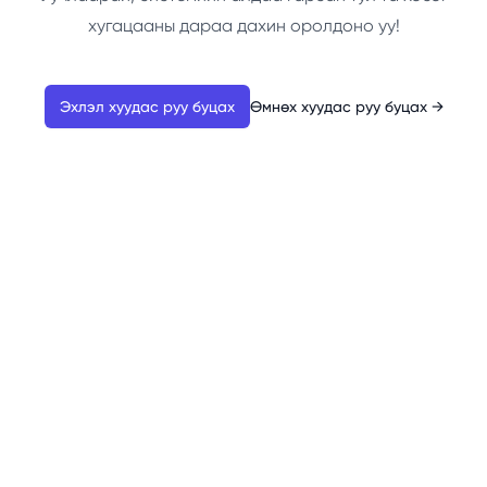
хугацааны дараа дахин оролдоно уу!
Эхлэл хуудас руу буцах
Өмнөх хуудас руу буцах
→