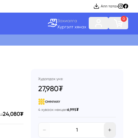
Апп татах
0
Захиалга
Хүргэлт хянах
Худалдах үнэ:
27,980₮
4 хуваах нөхцөл
6,995₮
24,080₮
эш