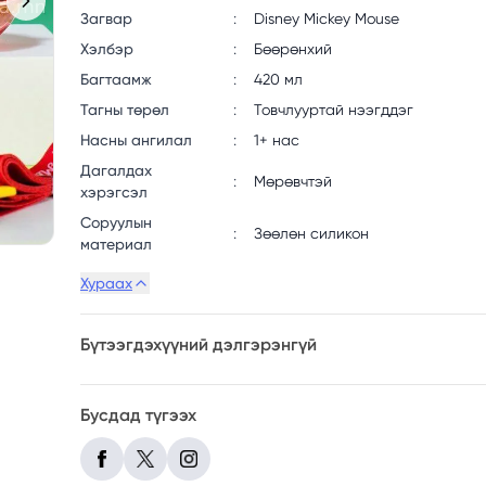
Загвар
:
Disney Mickey Mouse
Хэлбэр
:
Бөөрөнхий
Багтаамж
:
420 мл
Тагны төрөл
:
Товчлууртай нээгддэг
Насны ангилал
:
1+ нас
Дагалдах
:
Мөрөвчтэй
хэрэгсэл
Соруулын
:
Зөөлөн силикон
материал
Хураах
Бүтээгдэхүүний дэлгэрэнгүй
Бусдад түгээх