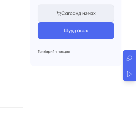
1
ш
2
ш
Сагсанд нэмэх
3
ш
4
ш
Шууд авах
5
ш
6
ш
7
ш
8
ш
Төлбөрийн нөхцөл