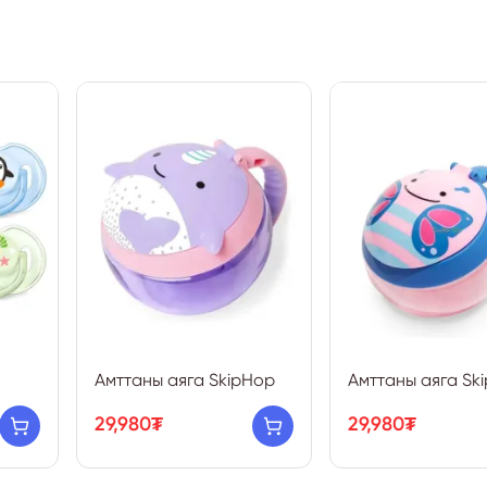
Амттаны аяга SkipHop
Амттаны аяга Sk
29,980₮
29,980₮