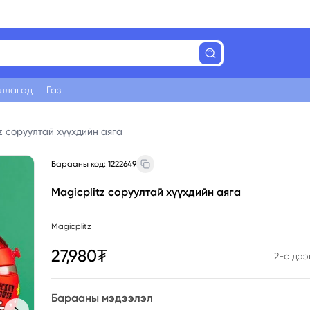
уллагад
Газ
tz соруултай хүүхдийн аяга
Барааны код:
1222649
Magicplitz соруултай хүүхдийн аяга
Magicplitz
27,980₮
2
-с дэ
Барааны мэдээлэл