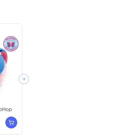
Next slide
ipHop
Соска Avent SCF349/13
26,990₮