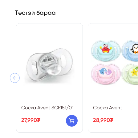
Төстэй бараа
Previous slide
Соска Avent SCF151/01
Соска Avent
27,990₮
28,990₮