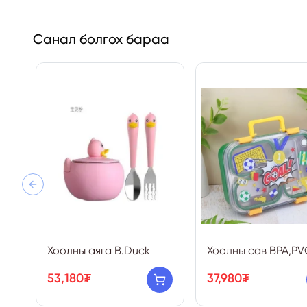
Санал болгох бараа
Previous slide
Хоолны аяга B.Duck
Хоолны сав BPA,PVC
53,180₮
37,980₮