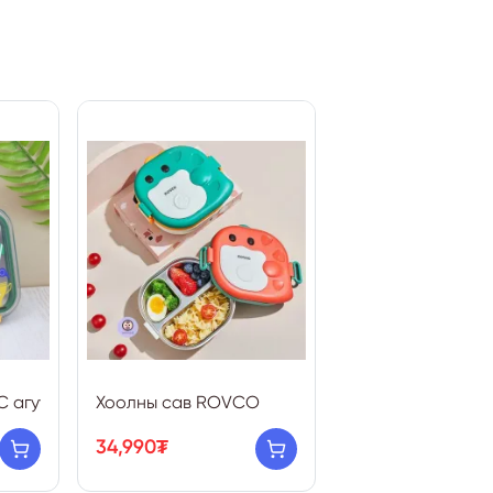
 агуулаагүй ган дотортой 3 тасалгаа халбага савх 7156 3+
Хоолны сав ROVCO
34,990₮