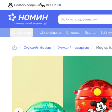
Салбар байршил
1800-2888
Номинд тавтай морилно уу!
Ангилал
Шинэ бараа
Хямдрал
Брэнд
Байгу
Хүүхдийн бараа
Хүүхдийн асаргаа
Magicpli
Home