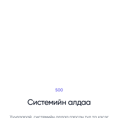
500
Системийн алдаа
Уучлаарай, системийн алдаа гарсан тул та хэсэг