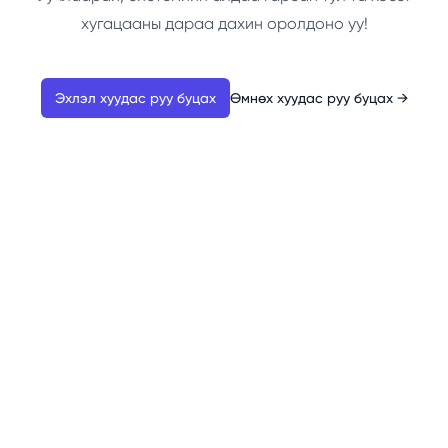
хугацааны дараа дахин оролдоно уу!
Эхлэл хуудас руу буцах
Өмнөх хуудас руу буцах
→