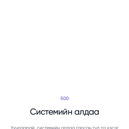
500
Системийн алдаа
Уучлаарай, системийн алдаа гарсан тул та хэсэг