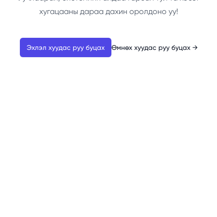
хугацааны дараа дахин оролдоно уу!
Эхлэл хуудас руу буцах
Өмнөх хуудас руу буцах
→