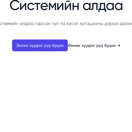
Системийн алдаа
стемийн алдаа гарсан тул та хэсэг хугацааны дараа дахи
Эхлэл хуудас руу буцах
Өмнөх хуудас руу буцах
→