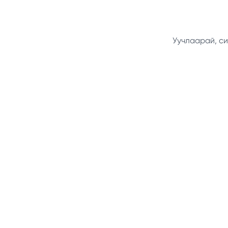
Уучлаарай, си