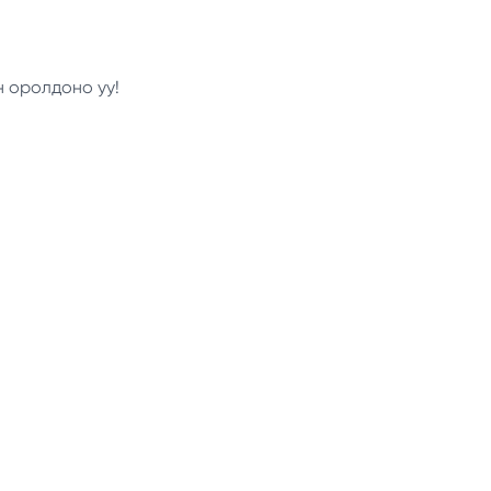
н оролдоно уу!