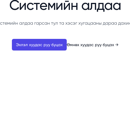
Системийн алдаа
стемийн алдаа гарсан тул та хэсэг хугацааны дараа дахи
Эхлэл хуудас руу буцах
Өмнөх хуудас руу буцах
→