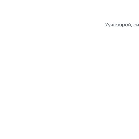
Уучлаарай, си