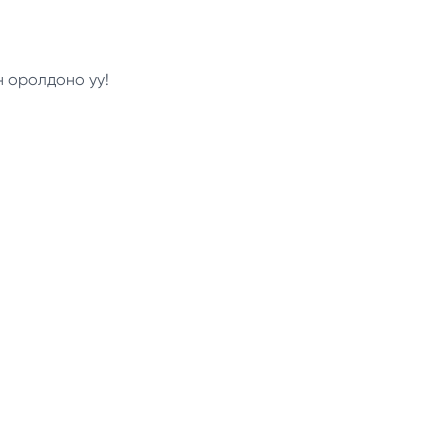
н оролдоно уу!