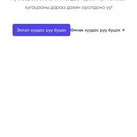
хугацааны дараа дахин оролдоно уу!
Эхлэл хуудас руу буцах
Өмнөх хуудас руу буцах
→