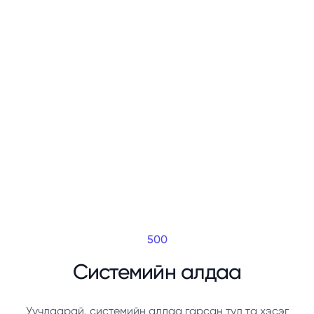
500
Системийн алдаа
Уучлаарай, системийн алдаа гарсан тул та хэсэг