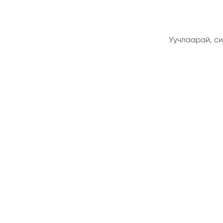
Уучлаарай, си