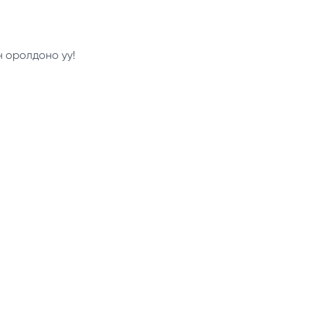
н оролдоно уу!