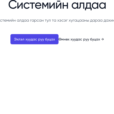
Системийн алдаа
стемийн алдаа гарсан тул та хэсэг хугацааны дараа дахи
Эхлэл хуудас руу буцах
Өмнөх хуудас руу буцах
→