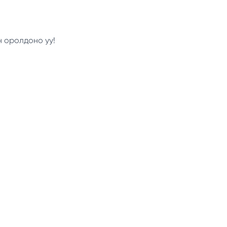
н оролдоно уу!