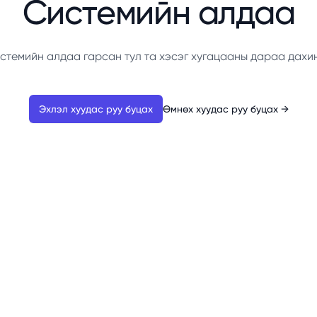
Системийн алдаа
стемийн алдаа гарсан тул та хэсэг хугацааны дараа дахи
Эхлэл хуудас руу буцах
Өмнөх хуудас руу буцах
→