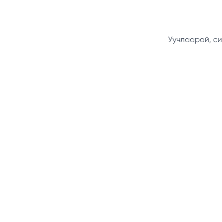
Уучлаарай, си