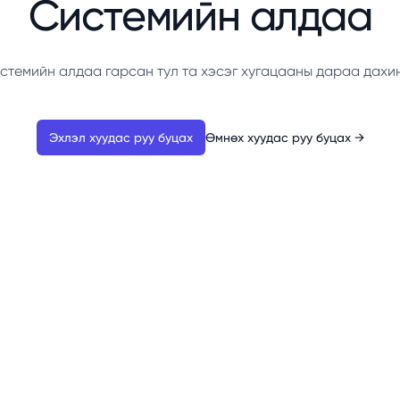
Системийн алдаа
стемийн алдаа гарсан тул та хэсэг хугацааны дараа дахи
Эхлэл хуудас руу буцах
Өмнөх хуудас руу буцах
→