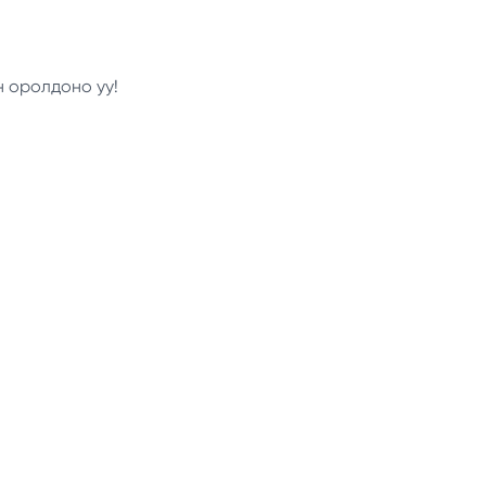
н оролдоно уу!