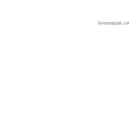
Уучлаарай, си