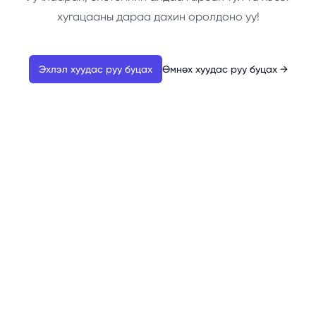
хугацааны дараа дахин оролдоно уу!
Эхлэл хуудас руу буцах
Өмнөх хуудас руу буцах
→