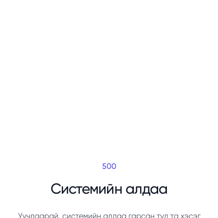
500
Системийн алдаа
Уучлаарай, системийн алдаа гарсан тул та хэсэг