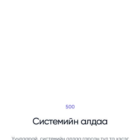
500
Системийн алдаа
Уучлаарай, системийн алдаа гарсан тул та хэсэг