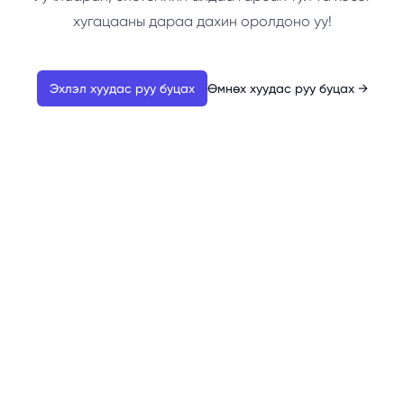
хугацааны дараа дахин оролдоно уу!
Эхлэл хуудас руу буцах
Өмнөх хуудас руу буцах
→