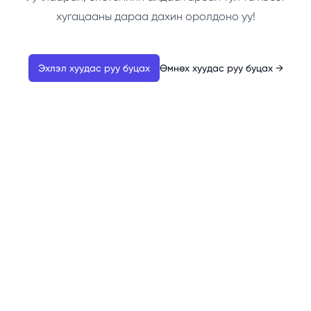
хугацааны дараа дахин оролдоно уу!
Эхлэл хуудас руу буцах
Өмнөх хуудас руу буцах
→