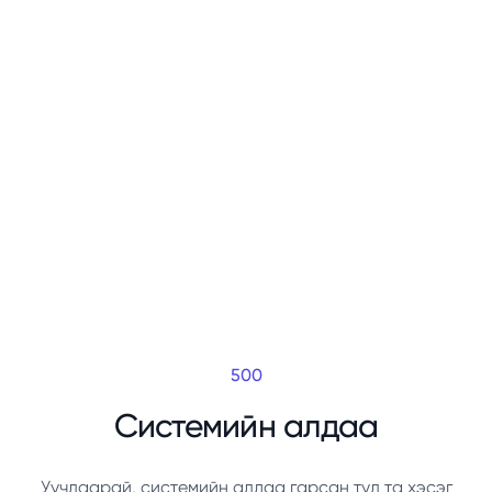
500
Системийн алдаа
Уучлаарай, системийн алдаа гарсан тул та хэсэг