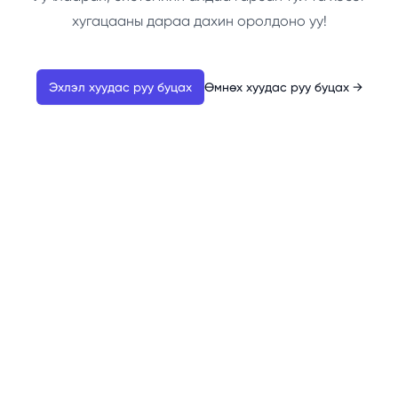
хугацааны дараа дахин оролдоно уу!
Эхлэл хуудас руу буцах
Өмнөх хуудас руу буцах
→