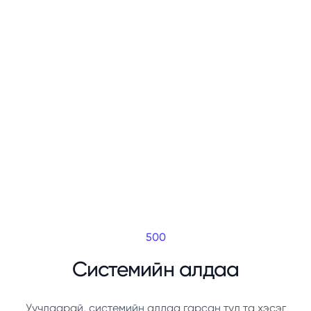
500
Системийн алдаа
Уучлаарай, системийн алдаа гарсан тул та хэсэг