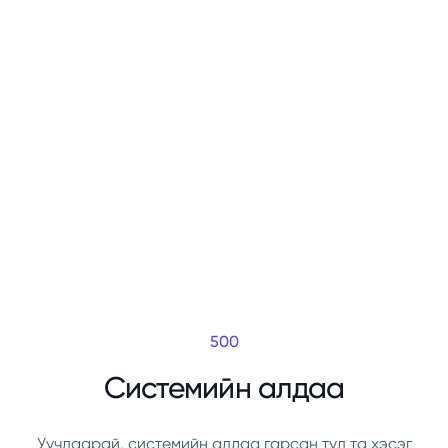
500
Системийн алдаа
Уучлаарай, системийн алдаа гарсан тул та хэсэг