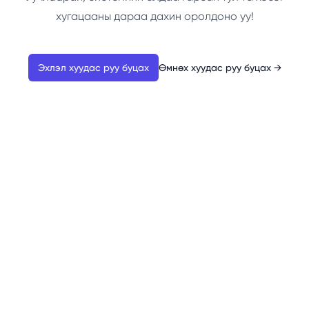
хугацааны дараа дахин оролдоно уу!
Эхлэл хуудас руу буцах
Өмнөх хуудас руу буцах
→