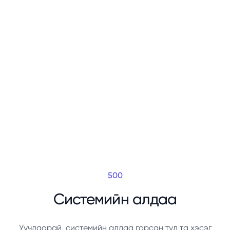
500
Системийн алдаа
Уучлаарай, системийн алдаа гарсан тул та хэсэг