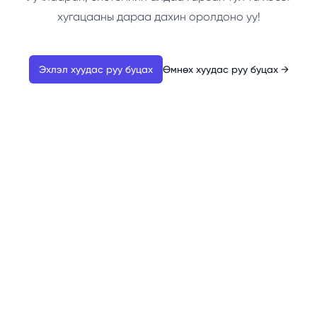
хугацааны дараа дахин оролдоно уу!
Эхлэл хуудас руу буцах
Өмнөх хуудас руу буцах
→