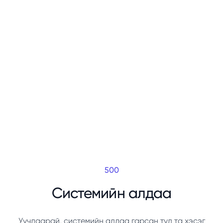
500
Системийн алдаа
Уучлаарай, системийн алдаа гарсан тул та хэсэг