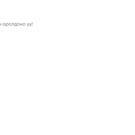
н оролдоно уу!