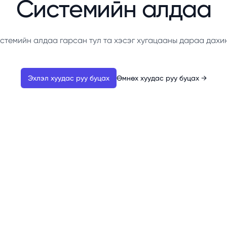
Системийн алдаа
стемийн алдаа гарсан тул та хэсэг хугацааны дараа дахи
Эхлэл хуудас руу буцах
Өмнөх хуудас руу буцах
→