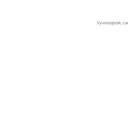
Уучлаарай, си