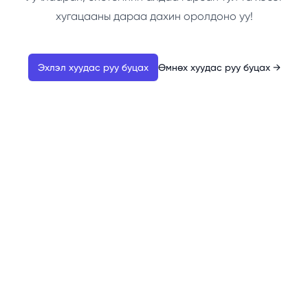
хугацааны дараа дахин оролдоно уу!
Эхлэл хуудас руу буцах
Өмнөх хуудас руу буцах
→