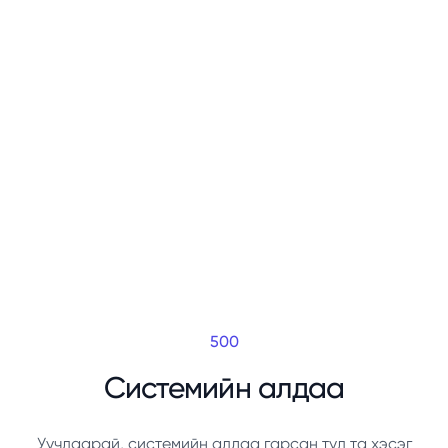
500
Системийн алдаа
Уучлаарай, системийн алдаа гарсан тул та хэсэг