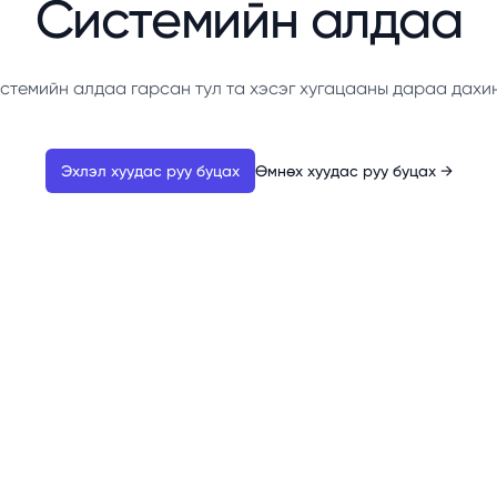
Системийн алдаа
стемийн алдаа гарсан тул та хэсэг хугацааны дараа дахи
Эхлэл хуудас руу буцах
Өмнөх хуудас руу буцах
→