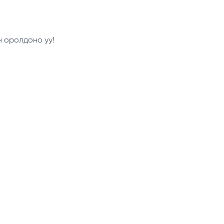
н оролдоно уу!