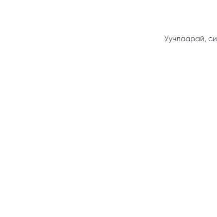
Уучлаарай, си