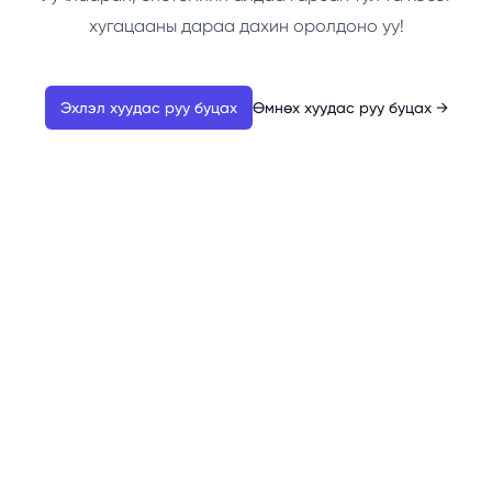
хугацааны дараа дахин оролдоно уу!
Эхлэл хуудас руу буцах
Өмнөх хуудас руу буцах
→