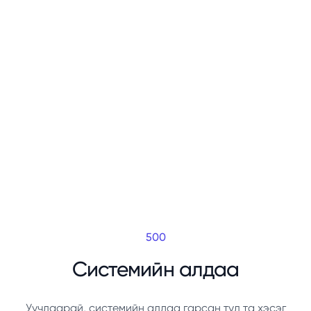
500
Системийн алдаа
Уучлаарай, системийн алдаа гарсан тул та хэсэг