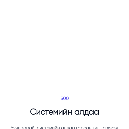
500
Системийн алдаа
Уучлаарай, системийн алдаа гарсан тул та хэсэг