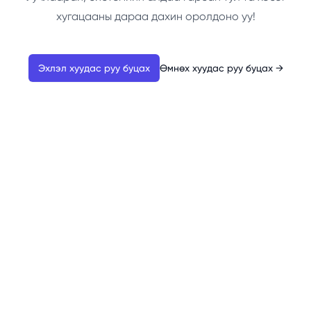
хугацааны дараа дахин оролдоно уу!
Эхлэл хуудас руу буцах
Өмнөх хуудас руу буцах
→