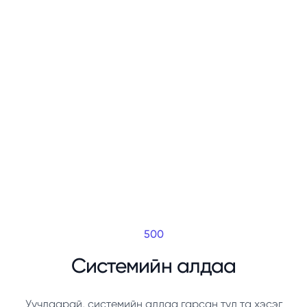
500
Системийн алдаа
Уучлаарай, системийн алдаа гарсан тул та хэсэг