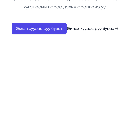
хугацааны дараа дахин оролдоно уу!
Эхлэл хуудас руу буцах
Өмнөх хуудас руу буцах
→