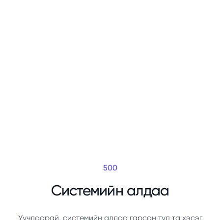
500
Системийн алдаа
Уучлаарай, системийн алдаа гарсан тул та хэсэг