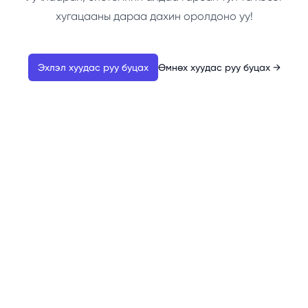
хугацааны дараа дахин оролдоно уу!
Эхлэл хуудас руу буцах
Өмнөх хуудас руу буцах
→