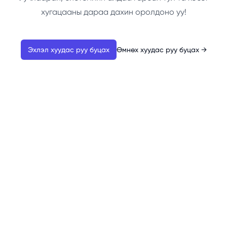
хугацааны дараа дахин оролдоно уу!
Эхлэл хуудас руу буцах
Өмнөх хуудас руу буцах
→