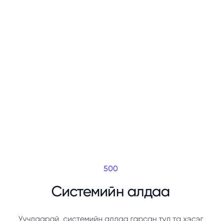
500
Системийн алдаа
Уучлаарай, системийн алдаа гарсан тул та хэсэг