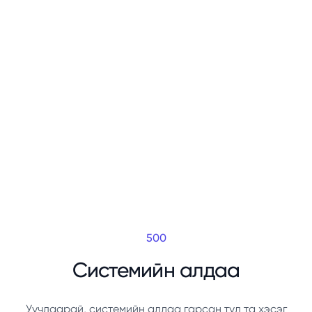
500
Системийн алдаа
Уучлаарай, системийн алдаа гарсан тул та хэсэг