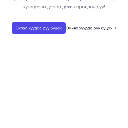
хугацааны дараа дахин оролдоно уу!
Эхлэл хуудас руу буцах
Өмнөх хуудас руу буцах
→