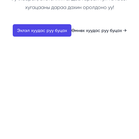
хугацааны дараа дахин оролдоно уу!
Эхлэл хуудас руу буцах
Өмнөх хуудас руу буцах
→