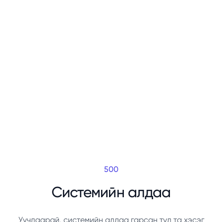
500
Системийн алдаа
Уучлаарай, системийн алдаа гарсан тул та хэсэг