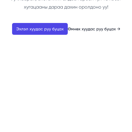
хугацааны дараа дахин оролдоно уу!
Эхлэл хуудас руу буцах
Өмнөх хуудас руу буцах
→