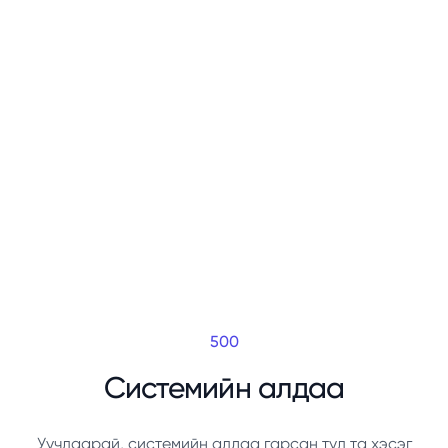
500
Системийн алдаа
Уучлаарай, системийн алдаа гарсан тул та хэсэг