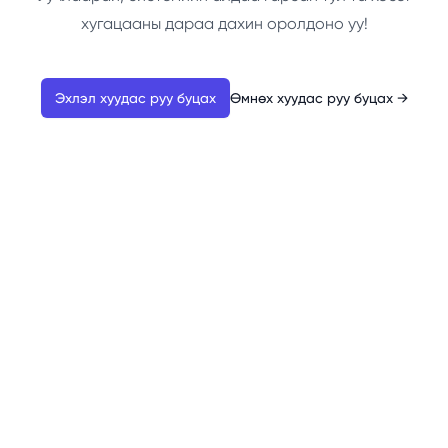
хугацааны дараа дахин оролдоно уу!
Эхлэл хуудас руу буцах
Өмнөх хуудас руу буцах
→