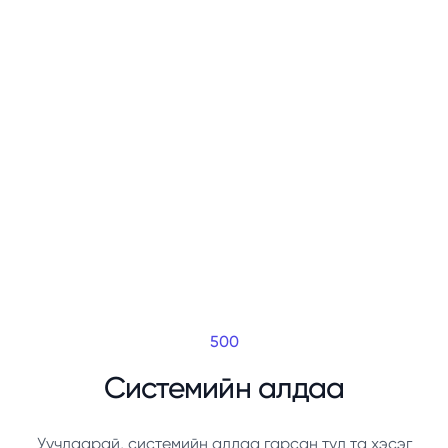
500
Системийн алдаа
Уучлаарай, системийн алдаа гарсан тул та хэсэг