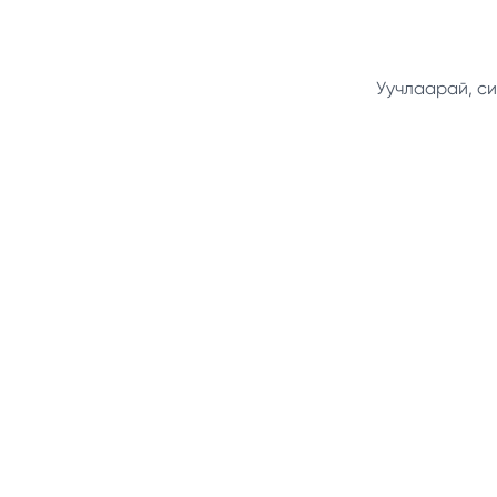
Уучлаарай, си