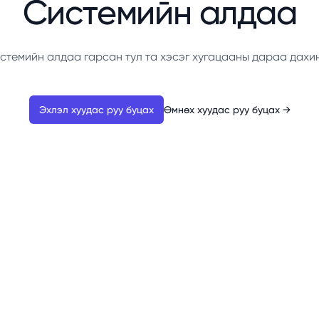
Системийн алдаа
стемийн алдаа гарсан тул та хэсэг хугацааны дараа дахи
Эхлэл хуудас руу буцах
Өмнөх хуудас руу буцах
→