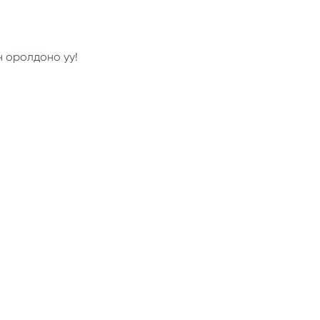
н оролдоно уу!