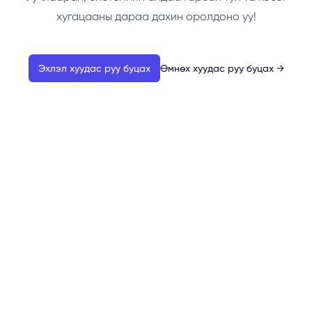
хугацааны дараа дахин оролдоно уу!
Эхлэл хуудас руу буцах
Өмнөх хуудас руу буцах
→