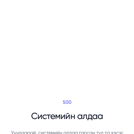
500
Системийн алдаа
Уучлаарай, системийн алдаа гарсан тул та хэсэг