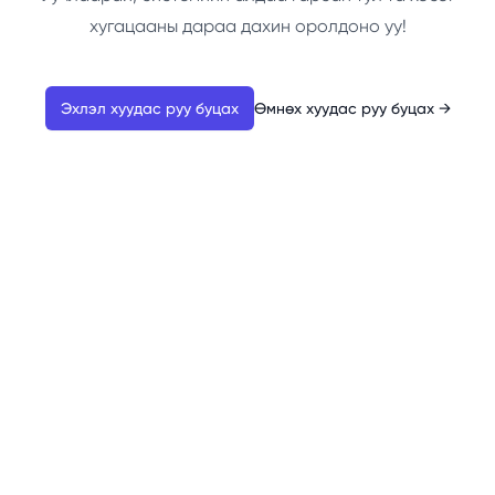
хугацааны дараа дахин оролдоно уу!
Эхлэл хуудас руу буцах
Өмнөх хуудас руу буцах
→