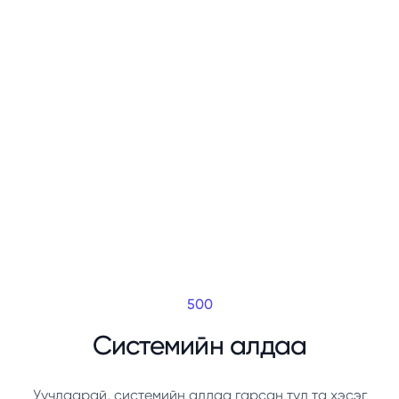
500
Системийн алдаа
Уучлаарай, системийн алдаа гарсан тул та хэсэг