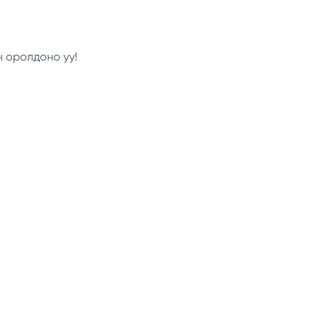
н оролдоно уу!