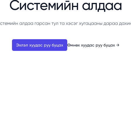
Системийн алдаа
стемийн алдаа гарсан тул та хэсэг хугацааны дараа дахи
Эхлэл хуудас руу буцах
Өмнөх хуудас руу буцах
→