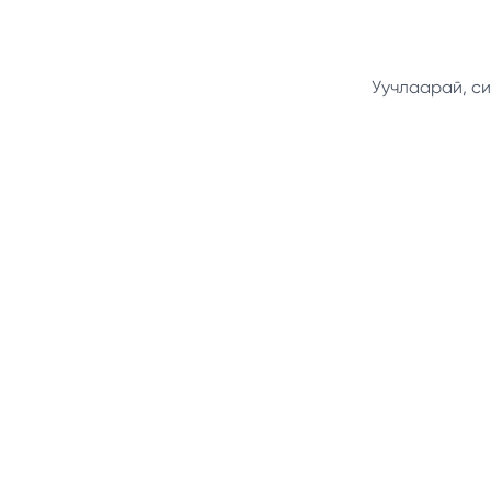
Уучлаарай, си