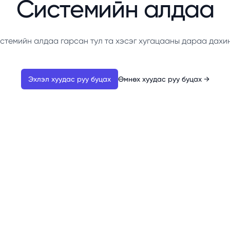
Системийн алдаа
стемийн алдаа гарсан тул та хэсэг хугацааны дараа дахи
Эхлэл хуудас руу буцах
Өмнөх хуудас руу буцах
→