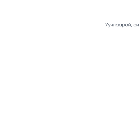
Уучлаарай, си