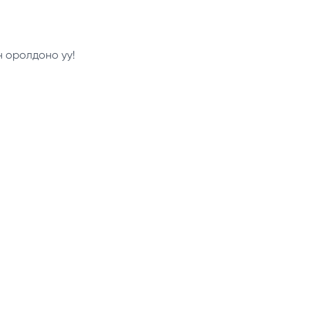
н оролдоно уу!